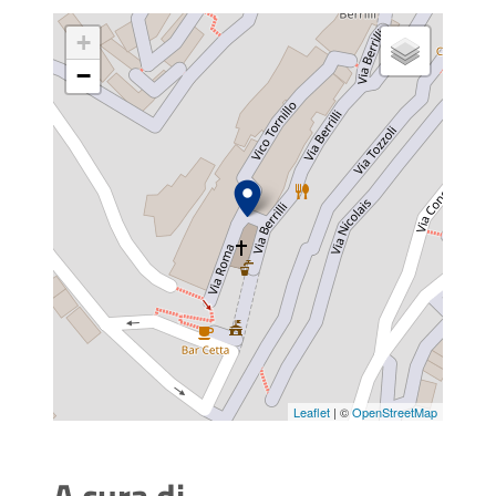
+
−
Leaflet
| ©
OpenStreetMap