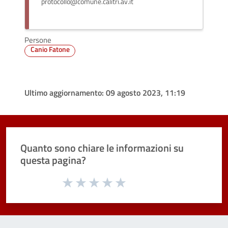
protocollo@comune.calitri.av.it
Persone
Canio Fatone
Ultimo aggiornamento:
09 agosto 2023, 11:19
Quanto sono chiare le informazioni su
questa pagina?
Valuta da 1 a 5 stelle la pagina
Valuta 1 stelle su 5
Valuta 2 stelle su 5
Valuta 3 stelle su 5
Valuta 4 stelle su 5
Valuta 5 stelle su 5