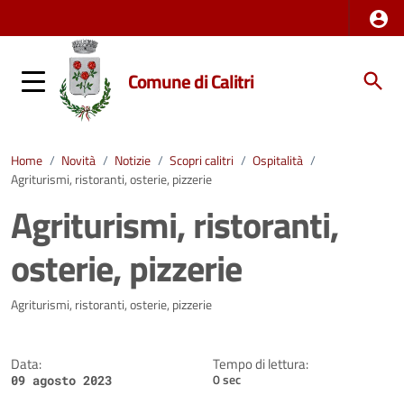
Comune di Calitri
Home
/
Novità
/
Notizie
/
Scopri calitri
/
Ospitalità
/
Agriturismi, ristoranti, osterie, pizzerie
Agriturismi, ristoranti,
osterie, pizzerie
Dettagli della notizia
Agriturismi, ristoranti, osterie, pizzerie
Data:
Tempo di lettura:
0 sec
09 agosto 2023