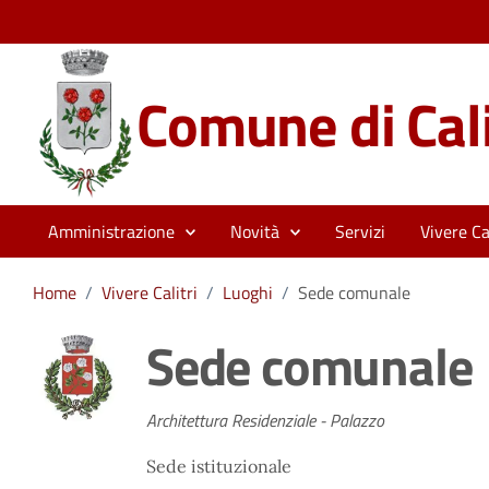
Comune di Cali
Amministrazione
Novità
Servizi
Vivere Cal
Home
/
Vivere Calitri
/
Luoghi
/
Sede comunale
Sede comunale
Architettura Residenziale - Palazzo
Sede istituzionale