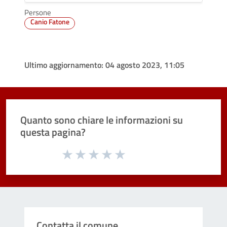
Persone
Canio Fatone
Ultimo aggiornamento:
04 agosto 2023, 11:05
Quanto sono chiare le informazioni su
questa pagina?
Valuta da 1 a 5 stelle la pagina
Valuta 1 stelle su 5
Valuta 2 stelle su 5
Valuta 3 stelle su 5
Valuta 4 stelle su 5
Valuta 5 stelle su 5
Contatta il comune