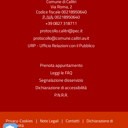
Comune di Calitri
Via Roma, 2
Codice fiscale 00218950640
P. IVA:
00218950640
+39 0827 318711
protocollo.calitri@pec.it
protocollo@comune.calitri.av.it
URP - Ufficio Relazioni con il Pubblico
Prenota appuntamento
Leggi le FAQ
Segnalazione disservizio
Dichiarazione di accessibilità
P.N.R.R.
Privacy-Cookies
|
Note Legali
|
Contatti
|
Dichiarazione di
accessibilità