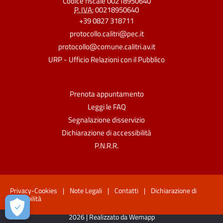
Codice fiscale 00218950640
P. IVA:
00218950640
+39 0827 318711
protocollo.calitri@pec.it
protocollo@comune.calitri.av.it
URP - Ufficio Relazioni con il Pubblico
Prenota appuntamento
Leggi le FAQ
Segnalazione disservizio
Dichiarazione di accessibilità
P.N.R.R.
Privacy-Cookies
|
Note Legali
|
Contatti
|
Dichiarazione di
accessibilità
2026 | Realizzato da Wemapp