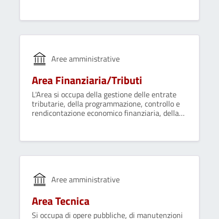
struttura e di fornire supporto agli organi di
governo e alle altre strutture dell'Ente.
Aree amministrative
Area Finanziaria/Tributi
L'Area si occupa della gestione delle entrate
tributarie, della programmazione, controllo e
rendicontazione economico finanziaria, della
gestione del bilancio e assolvimento degli
obblighi fiscali, della gestione del trattamento
economico del personale.
Aree amministrative
Area Tecnica
Si occupa di opere pubbliche, di manutenzioni