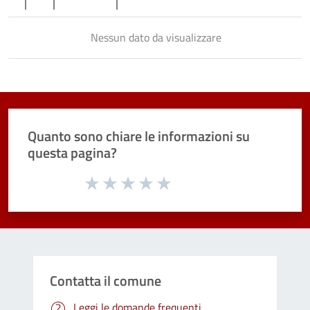
Nessun dato da visualizzare
Quanto sono chiare le informazioni su
questa pagina?
Valuta da 1 a 5 stelle la pagina
Valuta 1 stelle su 5
Valuta 2 stelle su 5
Valuta 3 stelle su 5
Valuta 4 stelle su 5
Valuta 5 stelle su 5
Contatta il comune
Leggi le domande frequenti