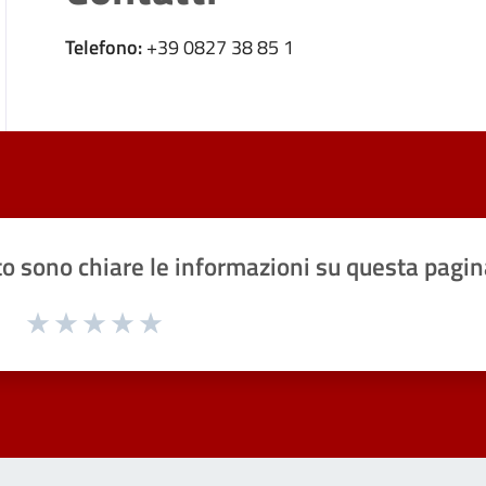
Telefono:
+39 0827 38 85 1
o sono chiare le informazioni su questa pagin
1 a 5 stelle la pagina
Valuta 1 stelle su 5
Valuta 2 stelle su 5
Valuta 3 stelle su 5
Valuta 4 stelle su 5
Valuta 5 stelle su 5