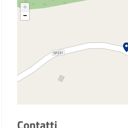
+
−
Contatti