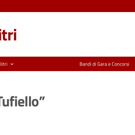
tri
itri
Bandi di Gara e Concorsi
Tufiello”