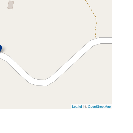
Leaflet
| ©
OpenStreetMap