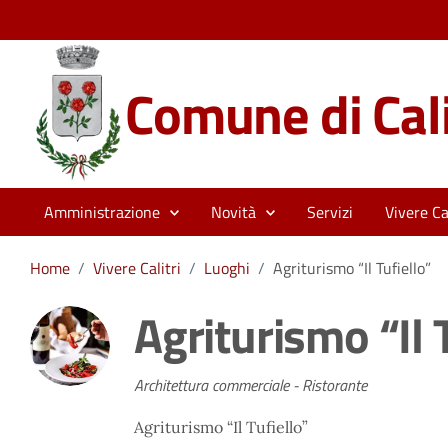
Comune di Cali
Amministrazione
Novità
Servizi
Vivere Cal
Home
/
Vivere Calitri
/
Luoghi
/
Agriturismo “Il Tufiello”
Agriturismo “Il 
Architettura commerciale - Ristorante
Agriturismo “Il Tufiello”