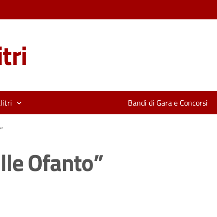
tri
itri
Bandi di Gara e Concorsi
”
lle Ofanto”