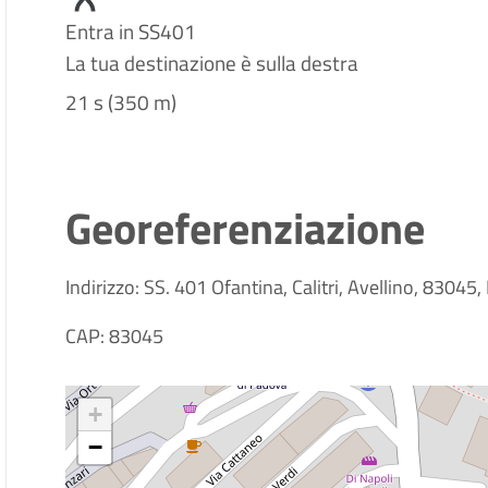
Entra in SS401
La tua destinazione è sulla destra
21 s (350 m)
Georeferenziazione
Indirizzo: SS. 401 Ofantina, Calitri, Avellino, 83045, I
CAP: 83045
+
−