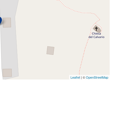
Leaflet
| ©
OpenStreetMap