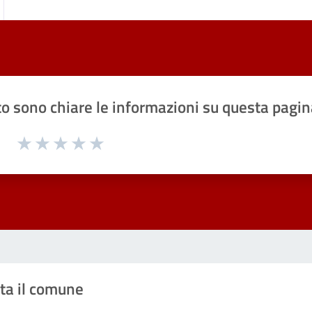
o sono chiare le informazioni su questa pagin
1 a 5 stelle la pagina
Valuta 1 stelle su 5
Valuta 2 stelle su 5
Valuta 3 stelle su 5
Valuta 4 stelle su 5
Valuta 5 stelle su 5
ta il comune