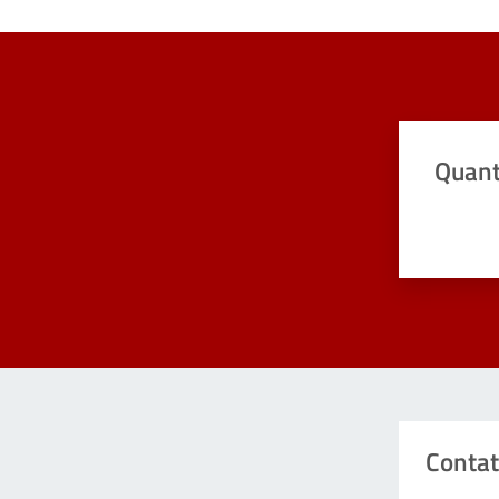
Quant
Valuta da 
Contat