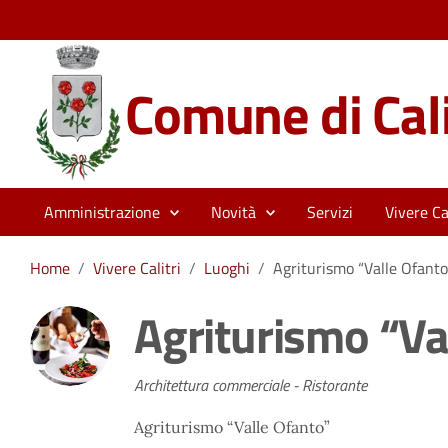
Comune di Cali
Amministrazione
Novità
Servizi
Vivere Cal
Home
/
Vivere Calitri
/
Luoghi
/
Agriturismo “Valle Ofanto
Agriturismo “Va
Architettura commerciale - Ristorante
Agriturismo “Valle Ofanto”