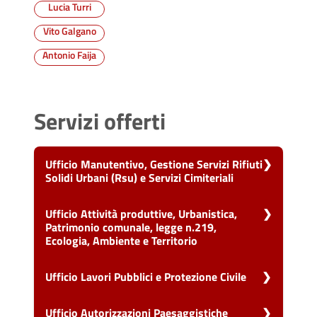
Lucia Turri
Vito Galgano
Antonio Faija
Servizi offerti
Ufficio Manutentivo, Gestione Servizi Rifiuti
Solidi Urbani (Rsu) e Servizi Cimiteriali
Vai alla scheda di: Ufficio Manutentivo,
Ufficio Attività produttive, Urbanistica,
Gestione Servizi Rifiuti Solidi Urbani (Rsu) e
Patrimonio comunale, legge n.219,
Servizi Cimiteriali
Ecologia, Ambiente e Territorio
Chiedere l'autorizzazione al trasporto e alla
Vai alla scheda di: Ufficio Attività produttive,
cremazione
Ufficio Lavori Pubblici e Protezione Civile
Urbanistica, Patrimonio comunale, legge
n.219, Ecologia, Ambiente e Territorio
Chiedere l'autorizzazione alla esumazione,
Vai alla scheda di: Ufficio Lavori Pubblici e
estumulazione o traslazione
Ufficio Autorizzazioni Paesaggistiche
Protezione Civile