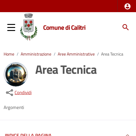
Comune di Calitri
Home
/
Amministrazione
/
Aree Amministrative
/
Area Tecnica
Area Tecnica
Dettagli della notizia
Condividi
Argomenti
INDICE DELLA PAGINA