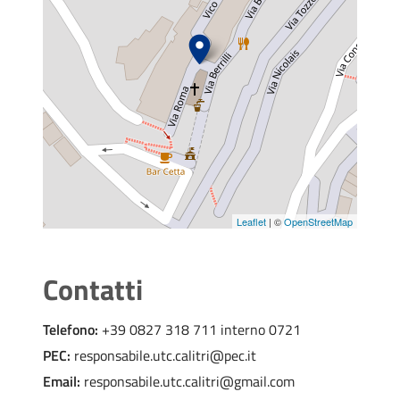
Richiesta Svincolo Fidejussione
Richiesta concessione in diritto di proprietà
suolo P.I.P.
Richiesta di Attestazione di idoneità alloggio
Richiesta voltura permesso di Costruire
Leaflet
| ©
OpenStreetMap
Contatti
Telefono:
+39 0827 318 711 interno 0721
PEC:
responsabile.utc.calitri@pec.it
Email:
responsabile.utc.calitri@gmail.com