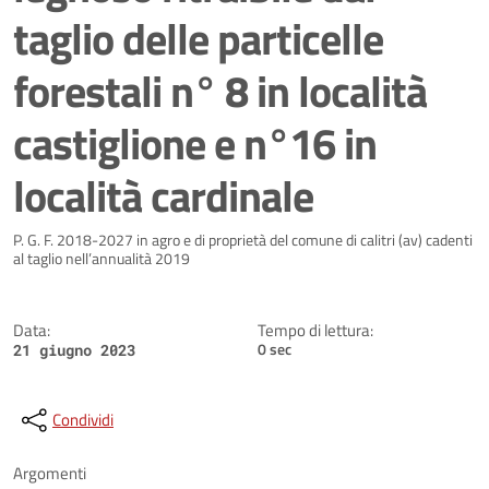
taglio delle particelle
forestali n° 8 in località
castiglione e n°16 in
località cardinale
Dettagli della notizia
P. G. F. 2018-2027 in agro e di proprietà del comune di calitri (av) cadenti
al taglio nell’annualità 2019
Data:
Tempo di lettura:
0 sec
21 giugno 2023
Condividi
Argomenti