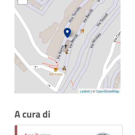
Leaflet
| ©
OpenStreetMap
A cura di