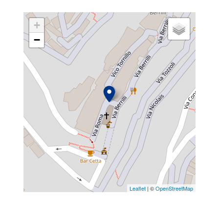
+
−
Leaflet
| ©
OpenStreetMap