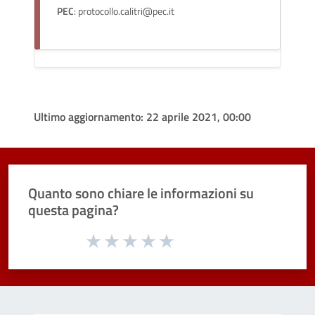
PEC
: protocollo.calitri@pec.it
Ultimo aggiornamento:
22 aprile 2021, 00:00
Quanto sono chiare le informazioni su
questa pagina?
Valuta da 1 a 5 stelle la pagina
Valuta 1 stelle su 5
Valuta 2 stelle su 5
Valuta 3 stelle su 5
Valuta 4 stelle su 5
Valuta 5 stelle su 5