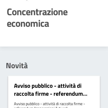
Concentrazione
economica
Dettagli della notizia
Novità
Avviso pubblico - attività di
raccolta firme - referendum
"generazioni future"
Avviso pubblico - attività di raccolta firme -