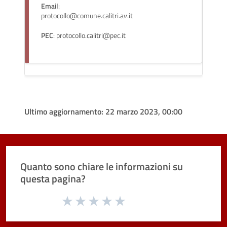
Email
:
protocollo@comune.calitri.av.it
PEC
: protocollo.calitri@pec.it
Ultimo aggiornamento:
22 marzo 2023, 00:00
Quanto sono chiare le informazioni su
questa pagina?
Valuta da 1 a 5 stelle la pagina
Valuta 1 stelle su 5
Valuta 2 stelle su 5
Valuta 3 stelle su 5
Valuta 4 stelle su 5
Valuta 5 stelle su 5