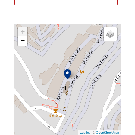
+
−
Leaflet
| ©
OpenStreetMap