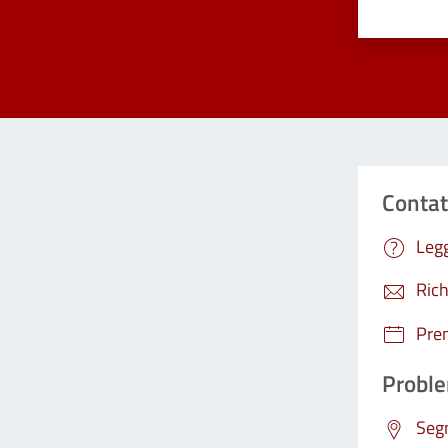
Contat
Legg
Rich
Pre
Proble
Segn