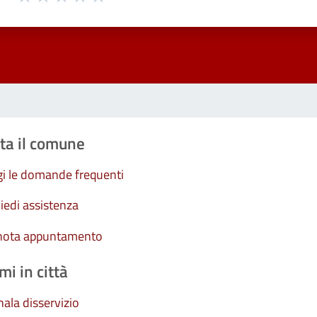
Valuta 1 stelle su 5
Valuta 2 stelle su 5
Valuta 3 stelle su 5
Valuta 4 stelle su 5
Valuta 5 stelle su 5
ta il comune
i le domande frequenti
iedi assistenza
nota appuntamento
mi in città
ala disservizio