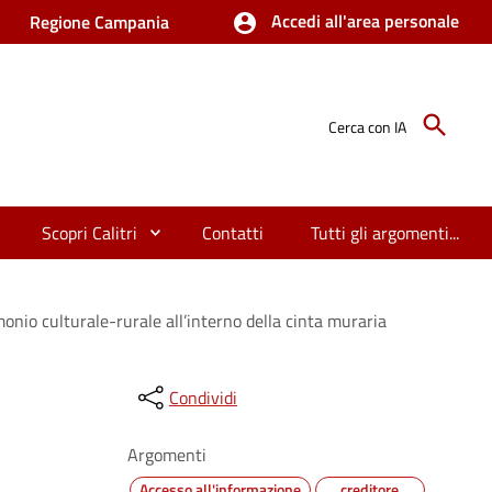
Accedi all'area personale
Regione Campania
Cerca con IA
Scopri Calitri
Contatti
Tutti gli argomenti...
onio culturale-rurale all’interno della cinta muraria
Condividi
Argomenti
Accesso all'informazione
creditore