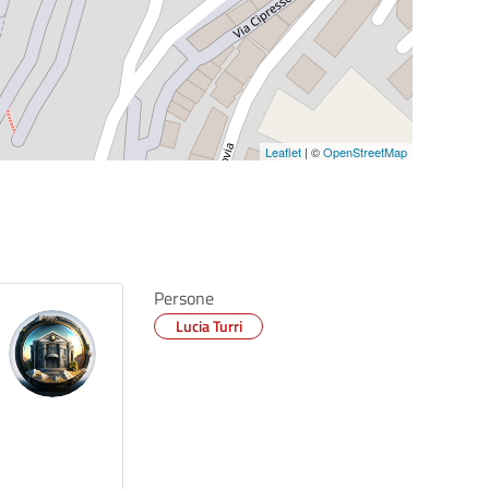
Leaflet
| ©
OpenStreetMap
Persone
Lucia Turri