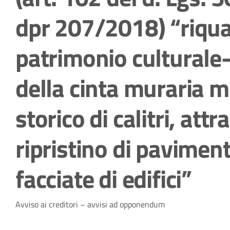
dpr 207/2018) “riqual
patrimonio culturale-
della cinta muraria m
storico di calitri, attr
ripristino di paviment
facciate di edifici”
Dettagli della notizia
Avviso ai creditori – avvisi ad opponendum