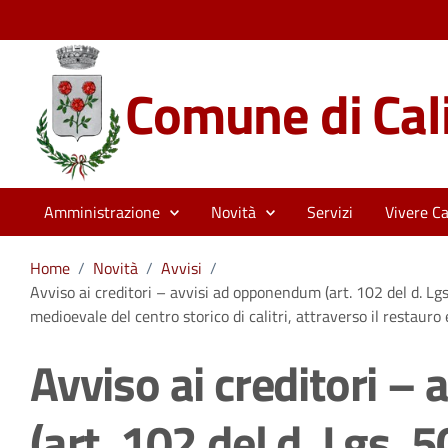
Comune di Cali
Amministrazione
Novità
Servizi
Vivere Cal
Home
/
Novità
/
Avvisi
/
Avviso ai creditori – avvisi ad opponendum (art. 102 del d. Lg
medioevale del centro storico di calitri, attraverso il restauro e
Avviso ai creditori 
(art. 102 del d. Lgs. 