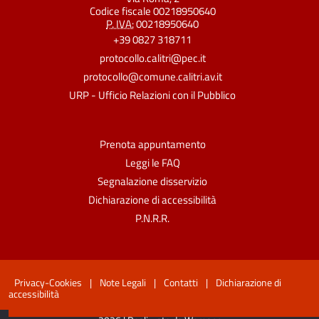
Codice fiscale 00218950640
P. IVA:
00218950640
+39 0827 318711
protocollo.calitri@pec.it
protocollo@comune.calitri.av.it
URP - Ufficio Relazioni con il Pubblico
Prenota appuntamento
Leggi le FAQ
Segnalazione disservizio
Dichiarazione di accessibilità
P.N.R.R.
Privacy-Cookies
|
Note Legali
|
Contatti
|
Dichiarazione di
accessibilità