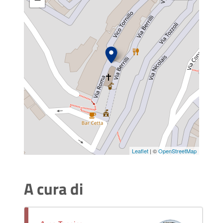
Leaflet
| ©
OpenStreetMap
A cura di