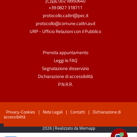
P. IVA:
00218950640
+39 0827 318711
protocollo.calitri@pec.it
protocollo@comune.calitri.av.it
URP - Ufficio Relazioni con il Pubblico
Prenota appuntamento
Leggi le FAQ
Segnalazione disservizio
Dichiarazione di accessibilità
P.N.R.R.
Privacy-Cookies
|
Note Legali
|
Contatti
|
Dichiarazione di
accessibilità
2026 | Realizzato da Wemapp