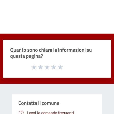
Quanto sono chiare le informazioni su
questa pagina?
Valuta da 1 a 5 stelle la pagina
Valuta 1 stelle su 5
Valuta 2 stelle su 5
Valuta 3 stelle su 5
Valuta 4 stelle su 5
Valuta 5 stelle su 5
Contatta il comune
Leggi le domande frequenti