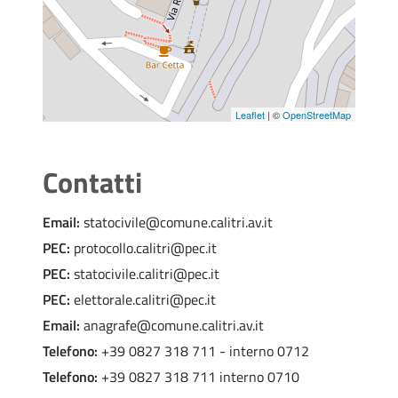
Leaflet
| ©
OpenStreetMap
Contatti
Email:
statocivile@comune.calitri.av.it
PEC:
protocollo.calitri@pec.it
PEC:
statocivile.calitri@pec.it
PEC:
elettorale.calitri@pec.it
Email:
anagrafe@comune.calitri.av.it
Telefono:
+39 0827 318 711 - interno 0712
Telefono:
+39 0827 318 711 interno 0710