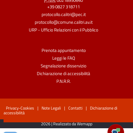
P. IVA:
00218950640
+39 0827 318711
protocollo.calitri@pec.it
protocollo@comune.calitri.av.it
URP - Ufficio Relazioni con il Pubblico
Prenota appuntamento
Leggi le FAQ
Segnalazione disservizio
Dichiarazione di accessibilità
P.N.R.R.
Privacy-Cookies
|
Note Legali
|
Contatti
|
Dichiarazione di
accessibilità
2026 | Realizzato da Wemapp