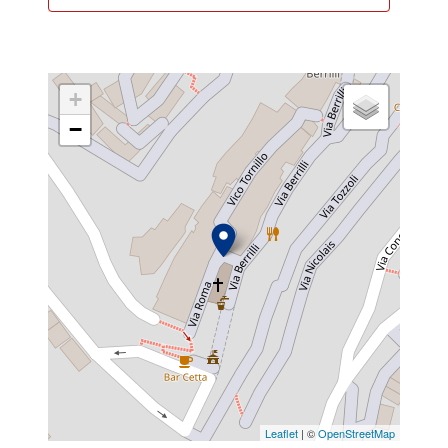
+
−
Leaflet
| ©
OpenStreetMap