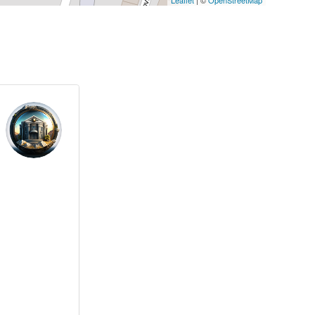
Leaflet
| ©
OpenStreetMap