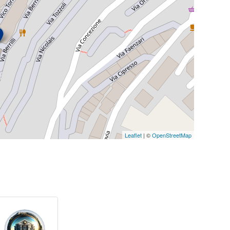
Leaflet
| ©
OpenStreetMap