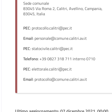
Sede comunale
83045 Via Roma 2, Calitri, Avellino, Campania,
83045, Italia
PEC
: protocollo.calitri@pec.it
Email
: personale@comune.calitri.av.it
PEC
: statocivile.calitri@pec.it
Telefono
: +39 0827 318 711 interno 0710
PEC
: elettorale.calitri@pec.it
Email
: protocollo@comune.calitri.av.it
Ultimo aggiornamento:
07 dicembre 2021, 00:00