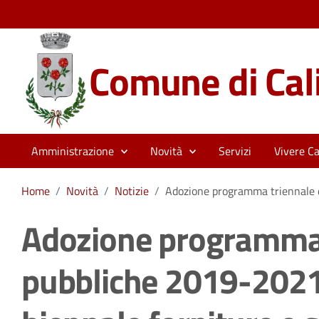
Comune di Cali
Amministrazione
Novità
Servizi
Vivere Cal
Home
/
Novità
/
Notizie
/
Adozione programma triennale d
Adozione programma 
pubbliche 2019-202