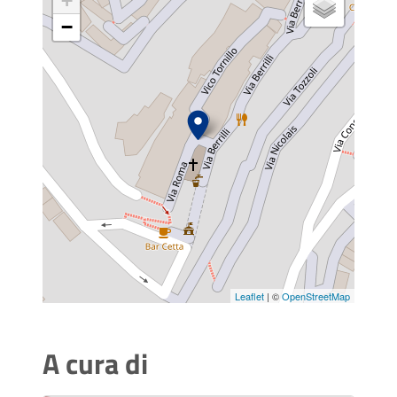
+
−
Leaflet
| ©
OpenStreetMap
A cura di