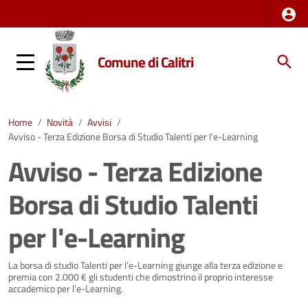
Comune di Calitri
Home
/
Novità
/
Avvisi
/
Avviso - Terza Edizione Borsa di Studio Talenti per l'e-Learning
Avviso - Terza Edizione
Borsa di Studio Talenti
per l'e-Learning
Dettagli della notizia
La borsa di studio Talenti per l’e-Learning giunge alla terza edizione e
premia con 2.000 € gli studenti che dimostrino il proprio interesse
accademico per l’e-Learning.