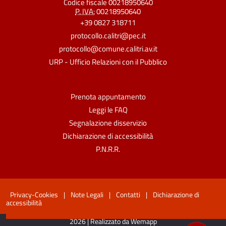
Codice fiscale 00218950640
P. IVA:
00218950640
+39 0827 318711
protocollo.calitri@pec.it
protocollo@comune.calitri.av.it
URP - Ufficio Relazioni con il Pubblico
Prenota appuntamento
Leggi le FAQ
Segnalazione disservizio
Dichiarazione di accessibilità
P.N.R.R.
Privacy-Cookies
|
Note Legali
|
Contatti
|
Dichiarazione di
accessibilità
2026 | Realizzato da Wemapp