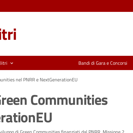
tri
itri
Bandi di Gara e Concorsi
munities nel PNRR e NextGenerationEU
 Green Communities
rationEU
 sviluppo di Green Communities finanziati dal PNRR, Missione 2,