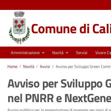
Comune di Cali
Amministrazione
Novità
Servizi
Vivere Cal
Home
/
Novità
/
Avvisi
/
Avviso per Sviluppo Green Com
Avviso per Sviluppo
nel PNRR e NextGene
Avviso pubblico per la presentazione di proposte per piani di