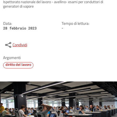
Dettagli della notizia
Ispettorato nazionale del lavoro - avellino- esami per conduttori di
generatori di vapore
Data:
Tempo di lettura:
-
28 febbraio 2023
Condividi
Argomenti
diritto del lavoro