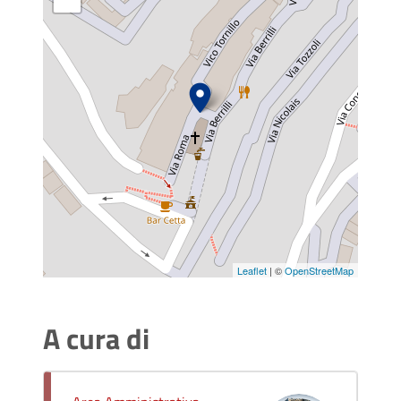
Leaflet
| ©
OpenStreetMap
A cura di