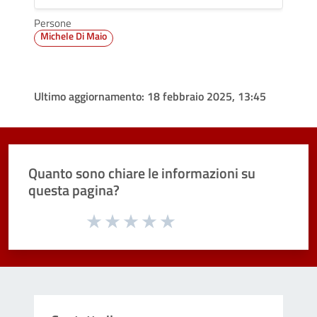
Persone
Michele Di Maio
Ultimo aggiornamento:
18 febbraio 2025, 13:45
Quanto sono chiare le informazioni su
questa pagina?
Valuta da 1 a 5 stelle la pagina
Valuta 1 stelle su 5
Valuta 2 stelle su 5
Valuta 3 stelle su 5
Valuta 4 stelle su 5
Valuta 5 stelle su 5