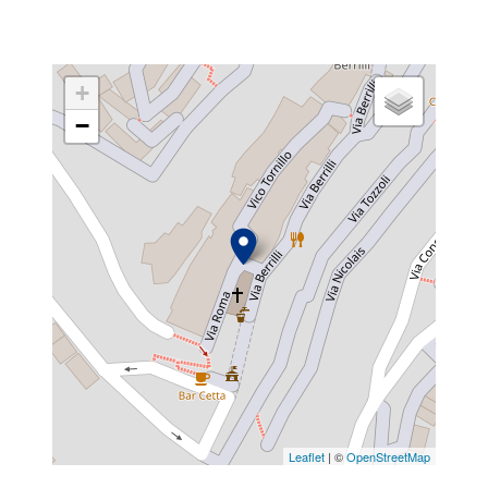
+
−
Leaflet
| ©
OpenStreetMap