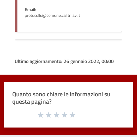
Email
:
protocollo@comune.calitri.av.it
Ultimo aggiornamento:
26 gennaio 2022, 00:00
Quanto sono chiare le informazioni su
questa pagina?
Valuta da 1 a 5 stelle la pagina
Valuta 1 stelle su 5
Valuta 2 stelle su 5
Valuta 3 stelle su 5
Valuta 4 stelle su 5
Valuta 5 stelle su 5