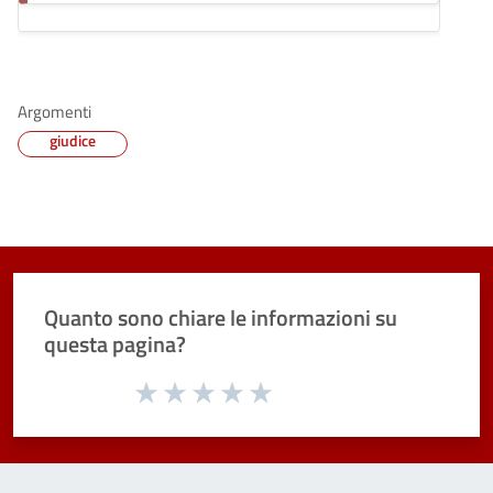
Argomenti
giudice
Quanto sono chiare le informazioni su
questa pagina?
Valuta da 1 a 5 stelle la pagina
Valuta 1 stelle su 5
Valuta 2 stelle su 5
Valuta 3 stelle su 5
Valuta 4 stelle su 5
Valuta 5 stelle su 5