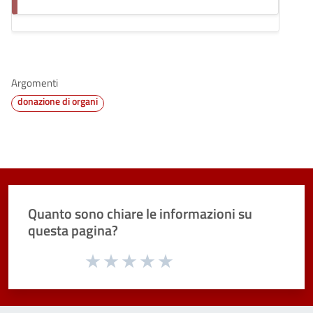
Argomenti
donazione di organi
Quanto sono chiare le informazioni su
questa pagina?
Valuta da 1 a 5 stelle la pagina
Valuta 1 stelle su 5
Valuta 2 stelle su 5
Valuta 3 stelle su 5
Valuta 4 stelle su 5
Valuta 5 stelle su 5