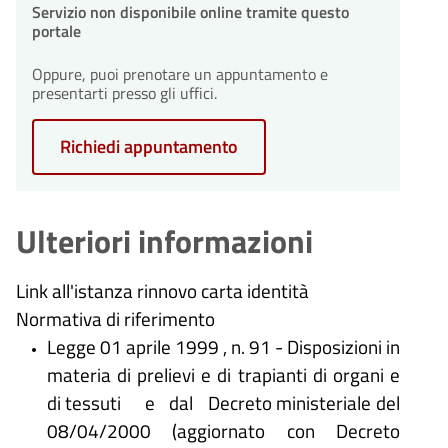
Servizio non disponibile online tramite questo
dall'avvio del procedimento.
portale
30
Conclusione del
procedimento
Oppure, puoi prenotare un appuntamento e
giorni
presentarti presso gli uffici.
30
Il procedimento amministrativo
Conclusione del
sarà concluso entro un massimo
procedimento
giorni
di 30 giorni dalla presentazione
Richiedi appuntamento
Il procedimento amministrativo
dell'istanza.
sarà concluso entro un massimo
di 30 giorni dalla presentazione
dell'istanza.
Ulteriori informazioni
Link all'istanza rinnovo carta identità
Normativa di riferimento
Legge 01 aprile 1999 , n. 91 - Disposizioni in
materia di prelievi e di trapianti di organi e
di tessuti e dal Decreto ministeriale del
08/04/2000 (aggiornato con Decreto