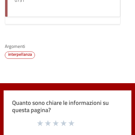
0731
Argomenti
interpellanza
Quanto sono chiare le informazioni su
questa pagina?
Valuta da 1 a 5 stelle la pagina
Valuta 1 stelle su 5
Valuta 2 stelle su 5
Valuta 3 stelle su 5
Valuta 4 stelle su 5
Valuta 5 stelle su 5