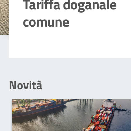
Tariffa doganale
comune
Dettagli della notizia
Novità