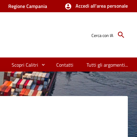
Accedi all'area personale
Regione Campania
Cerca con IA
Scopri Calitri
Contatti
Tutti gli argomenti...