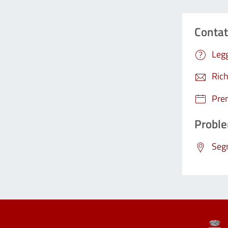
Contat
Legg
Rich
Pre
Proble
Segn