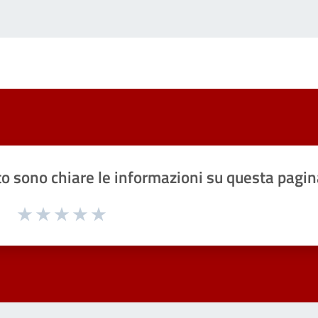
o sono chiare le informazioni su questa pagin
1 a 5 stelle la pagina
Valuta 1 stelle su 5
Valuta 2 stelle su 5
Valuta 3 stelle su 5
Valuta 4 stelle su 5
Valuta 5 stelle su 5