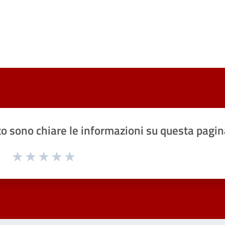
o sono chiare le informazioni su questa pagin
1 a 5 stelle la pagina
Valuta 1 stelle su 5
Valuta 2 stelle su 5
Valuta 3 stelle su 5
Valuta 4 stelle su 5
Valuta 5 stelle su 5