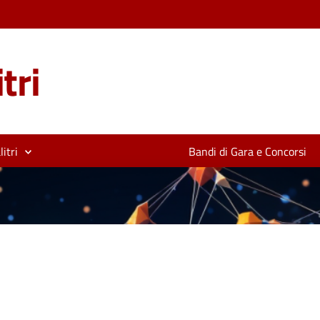
tri
itri
Bandi di Gara e Concorsi