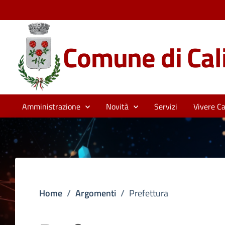
Comune di Cali
Amministrazione
Novità
Servizi
Vivere Cal
Home
/
Argomenti
/
Prefettura