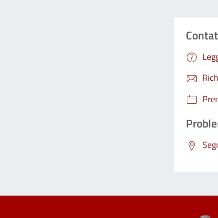
Contat
Legg
Rich
Pre
Proble
Segn