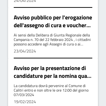
24/04/2024
Avviso pubblico per l'erogazione
dell'assegno di cura e voucher
per Disabili Gravissimi e Gravi
Ai sensi della Delibera di Giunta Regionale della
Campania n. 70 del 22 febbraio 2024 , i cittadini
possono accedere agli Assegni di cura o ai
Voucher per le persone in condizione di disabilità
23/04/2024
Avviso per la presentazione di
candidature per la nomina quale
garante della persona con
La candidatura dovrà pervenire al Comune di
disabilità del Comune di Calitri
Calitri entro e non oltre le ore 12:00 del giorno
07/03/2024
19/02/2024