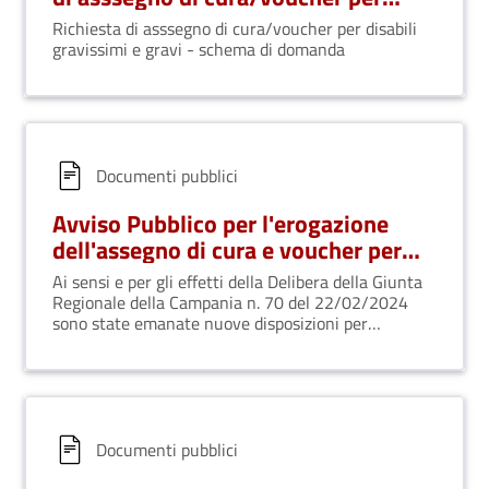
disabili gravissimi e gravi
Richiesta di asssegno di cura/voucher per disabili
gravissimi e gravi - schema di domanda
Documenti pubblici
Avviso Pubblico per l'erogazione
dell'assegno di cura e voucher per
Disabili Gravissimi e Gravi
Ai sensi e per gli effetti della Delibera della Giunta
Regionale della Campania n. 70 del 22/02/2024
sono state emanate nuove disposizioni per
l’erogazione degli assegni di cura
Documenti pubblici