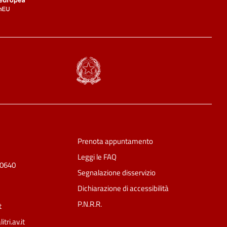
Prenota appuntamento
Leggi le FAQ
50640
Segnalazione disservizio
Dichiarazione di accessibilità
P.N.R.R.
t
ri.av.it