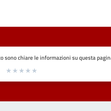
o sono chiare le informazioni su questa pagin
1 a 5 stelle la pagina
Valuta 1 stelle su 5
Valuta 2 stelle su 5
Valuta 3 stelle su 5
Valuta 4 stelle su 5
Valuta 5 stelle su 5