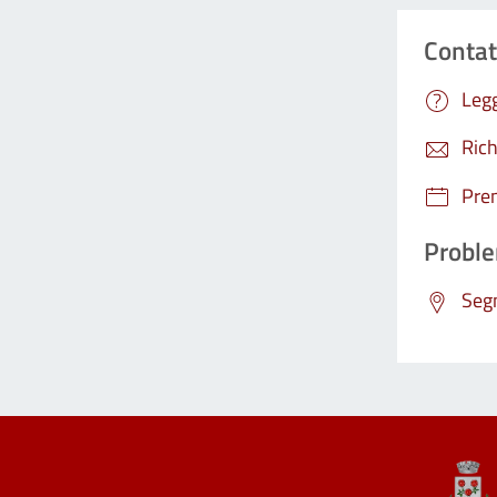
Contat
Legg
Rich
Pre
Proble
Segn