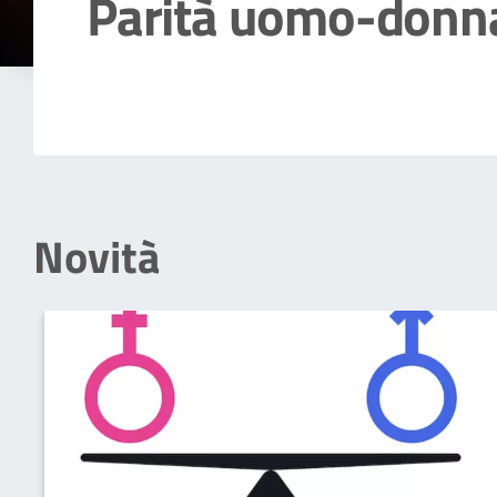
Parità uomo-donn
Dettagli della notizia
Novità