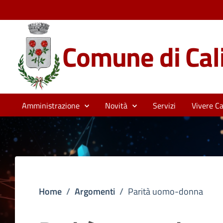
Comune di Cali
Amministrazione
Novità
Servizi
Vivere Cal
Home
/
Argomenti
/
Parità uomo-donna