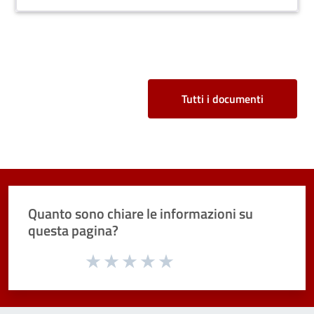
Tutti i documenti
Quanto sono chiare le informazioni su
questa pagina?
Valuta da 1 a 5 stelle la pagina
Valuta 1 stelle su 5
Valuta 2 stelle su 5
Valuta 3 stelle su 5
Valuta 4 stelle su 5
Valuta 5 stelle su 5